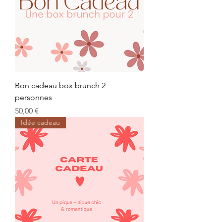
Bon cadeau box brunch 2
personnes
Prix
50,00 €
Idée cadeau