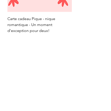
Carte cadeau Pique - nique
romantique - Un moment
d'exception pour deux!
Prix
160,00 €
Retour à la boutique